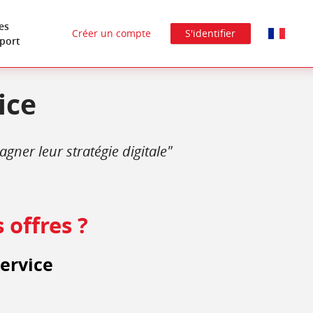
es
Créer un compte
S'identifier
port
ice
gner leur stratégie digitale"
 offres ?
ervice