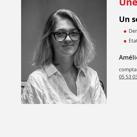
Une
Un s
Dem
Eta
Améli
compta
05 53 0