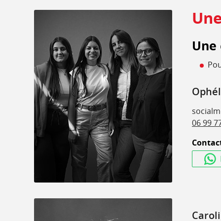
Une
Une 
Pou
Ophél
social
06 99 7
Contact
Carol