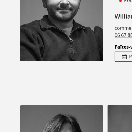
Pou
Willi
commer
06 67 8
Faîtes-
P