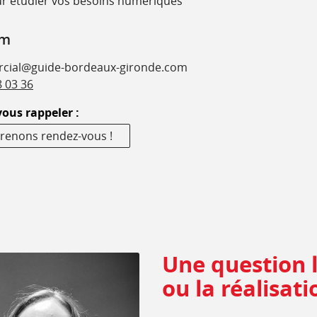
r étudier vos besoins numériques
am
cial@guide-bordeaux-gironde.com
8 03 36
vous rappeler :
renons rendez-vous !
Une question 
ou la réalisa