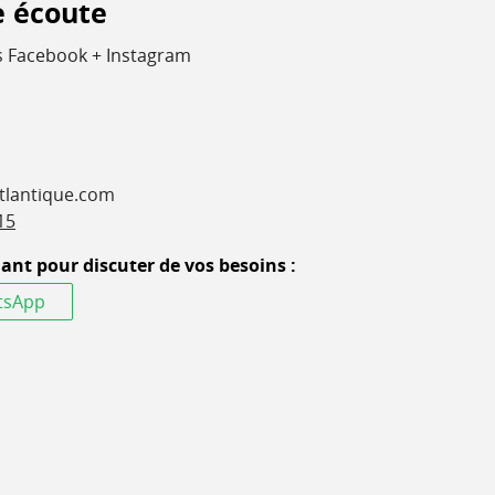
e écoute
 Facebook + Instagram
lantique.com
15
nt pour discuter de vos besoins :
tsApp