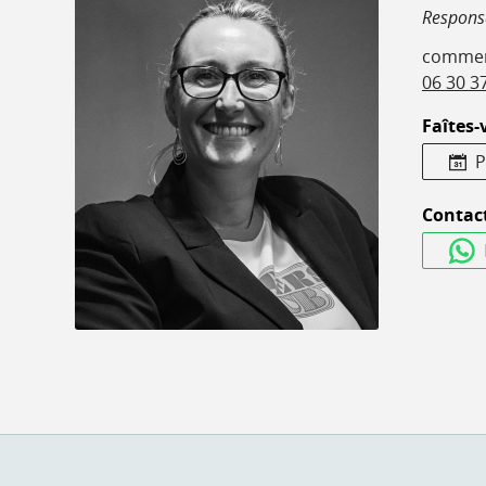
Respons
commer
06 30 3
Faîtes-
P
Contact