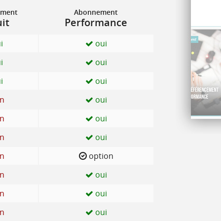
ement
Abonnement
it
Performance
i
oui
i
oui
i
oui
n
oui
n
oui
n
oui
n
option
n
oui
n
oui
n
oui