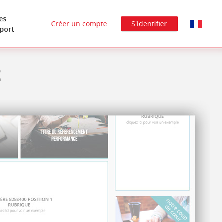
es
Créer un compte
S'identifier
port
t