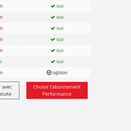
n
oui
n
oui
n
oui
n
oui
n
oui
i
oui
n
option
 avec
Choisir l'abonnement
atuite
Performance